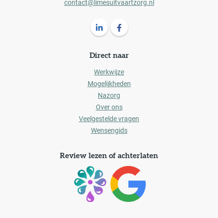
contact@limesuitvaartzorg.nl
Volg ons op LinkedIn Limes Uitvaartz
Volg ons op Facebook Limes U
Direct naar
Werkwijze
Mogelijkheden
Nazorg
Over ons
Veelgestelde vragen
Wensengids
Review lezen of achterlaten