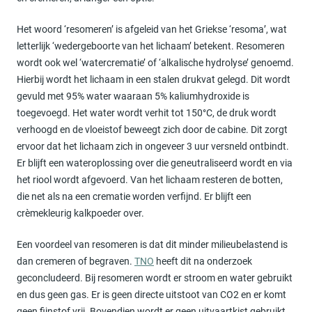
Het woord ‘resomeren’ is afgeleid van het Griekse ‘resoma’, wat
letterlijk ‘wedergeboorte van het lichaam’ betekent. Resomeren
wordt ook wel ‘watercrematie’ of ‘alkalische hydrolyse’ genoemd.
Hierbij wordt het lichaam in een stalen drukvat gelegd. Dit wordt
gevuld met 95% water waaraan 5% kaliumhydroxide is
toegevoegd. Het water wordt verhit tot 150°C, de druk wordt
verhoogd en de vloeistof beweegt zich door de cabine. Dit zorgt
ervoor dat het lichaam zich in ongeveer 3 uur versneld ontbindt.
Er blijft een wateroplossing over die geneutraliseerd wordt en via
het riool wordt afgevoerd. Van het lichaam resteren de botten,
die net als na een crematie worden verfijnd. Er blijft een
crèmekleurig kalkpoeder over.
Een voordeel van resomeren is dat dit minder milieubelastend is
dan cremeren of begraven.
TNO
heeft dit na onderzoek
geconcludeerd. Bij resomeren wordt er stroom en water gebruikt
en dus geen gas. Er is geen directe uitstoot van CO2 en er komt
geen fijnstof vrij. Bovendien wordt er geen uitvaartkist gebruikt,