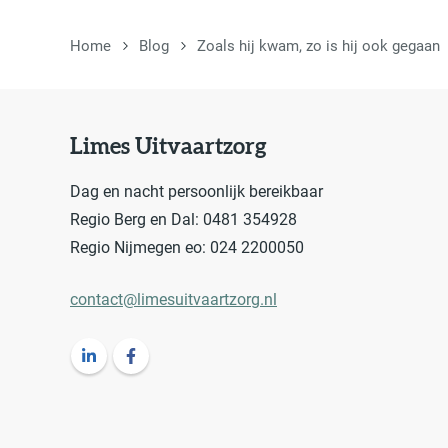
Home
Blog
Zoals hij kwam, zo is hij ook gegaan
Limes Uitvaartzorg
Dag en nacht persoonlijk bereikbaar
Regio Berg en Dal: 0481 354928
Regio Nijmegen eo: 024 2200050
contact@limesuitvaartzorg.nl
Volg ons op LinkedIn Limes Uitvaartzorg
Volg ons op Facebook Limes Uitvaartzorg